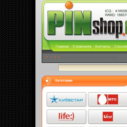
Главная
О компании
Контакты
Способ
•
•
•
•
Кредит веб мани
Обмен вебмани
Категории