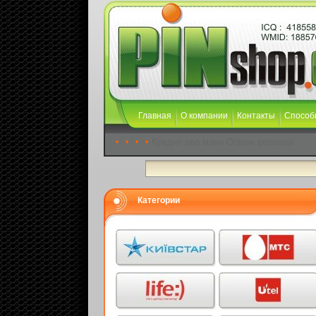
Главная
О компании
Контакты
Способ
•
•
•
•
Кредит веб мани
Обмен вебмани
Категории